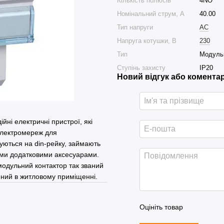
Кількість полюсів
4NO
Номінальний струм, А
40.00
Тип напруги
AC
Напруга котушки, В
230
Тип
Модульн
Ступінь захисту
IP20
Новий відгук або комента
йні електричні пристрої, які
 електромереж для
ються на din-рейку, займають
ними додатковими аксесуарами.
одульний контактор так званий
ний в житловому приміщенні.
Оцініть товар