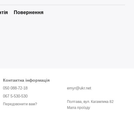
нтія
Повернення
Контактна інформація
050 088-72-18
emyr@ukr.net
067 5-530-530
Полтава, вул. Кагамлика 82
Передзвонити вам?
Мапа проїзду