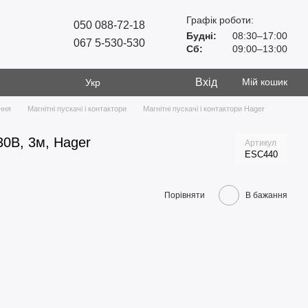
Графік роботи:
050 088-72-18
Будні:
08:30–17:00
067 5-530-530
Сб:
09:00–13:00
Вхід
Мій кошик
Укр
ння
Магнітні пускачі і контактори
Магнітні пускачі і контактори Hager
30В, 3м, Hager
Артикул
ESC440
Порівняти
В бажання