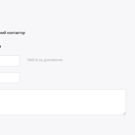
ий контактор
р
Увійти за допомогою