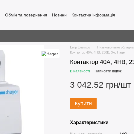
а
Обмін та повернення
Новини
Контактна інформація
Емір Електро
Низьковольтне обладна
Контактор 40A, 4НВ, 230В, 3м, Hager
Контактор 40A, 4НВ, 2
В наявності
Написати відгук
3 042.52 грн/шт
Купити
Характеристики