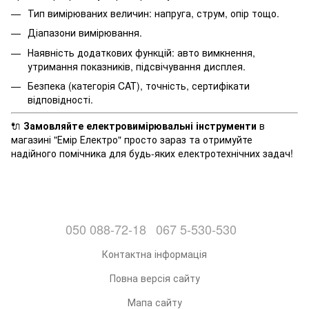
Тип вимірюваних величин: напруга, струм, опір тощо.
Діапазони вимірювання.
Наявність додаткових функцій: авто вимкнення,
утримання показників, підсвічування дисплея.
Безпека (категорія CAT), точність, сертифікати
відповідності.
🔌
Замовляйте електровимірювальні інструменти
в
магазині "Емір Електро" просто зараз та отримуйте
надійного помічника для будь-яких електротехнічних задач!
050 088-72-18
067 5-530-530
Контактна інформація
Повна версія сайту
Мапа сайту