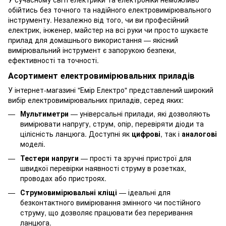
обійтись без точного та надійного електровимірювального
інструменту. Незалежно від того, чи ви професійний
електрик, інженер, майстер на всі руки чи просто шукаєте
прилад для домашнього використання — якісний
вимірювальний інструмент є запорукою безпеки,
ефективності та точності.
Асортимент електровимірювальних приладів
У інтернет-магазині "Емір Електро" представлений широкий
вибір електровимірювальних приладів, серед яких:
Мультиметри
— універсальні прилади, які дозволяють
вимірювати напругу, струм, опір, перевіряти діоди та
цілісність ланцюга. Доступні як
цифрові
, так і
аналогові
моделі.
Тестери напруги
— прості та зручні пристрої для
швидкої перевірки наявності струму в розетках,
проводах або пристроях.
Струмовимірювальні кліщі
— ідеальні для
безконтактного вимірювання змінного чи постійного
струму, що дозволяє працювати без переривання
ланцюга.