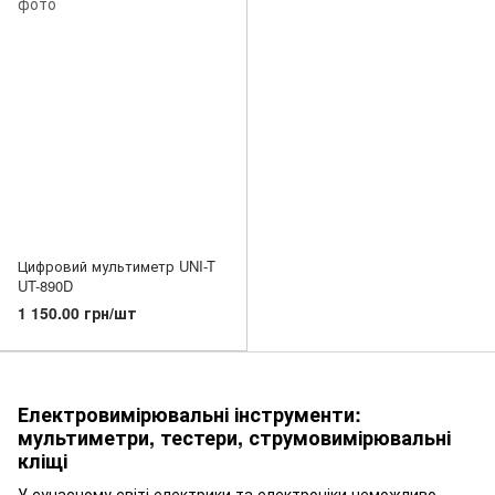
Цифровий мультиметр UNI-T
UT-890D
1 150.00 грн/шт
Електровимірювальні інструменти:
мультиметри, тестери, струмовимірювальні
кліщі
У сучасному світі електрики та електроніки неможливо