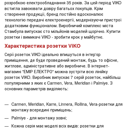
розробкою електрообладнання 35 років. За цей період VIKO
встигла завоювати довіру багатьох покупців. Крім
створення продукції, бренд постійно вдосконалює
технологію передачі електроенергії, модернізуючи пристрої
додатковим функціоналом. Виробничий комплекс міста
Стамбула випускає сто мільйонів моделей щорічно. Купити
розетки і вимикачі VIKO - зробити крок у майбутнє.
Характеристика розетки ViKO
Серії розеток VIKO ідеально впишуться в інтер'єр
приміщення, де буде проведений монтаж, будь то офісне,
житлове, адміністративне або виробниче. В інтернет-
магазині "ЕМІР ЕЛЕКТРО" можна зустріти всю лінійку
розеток VIKO. Виробник випускає 7 серій розеток, найбільш
популярними з яких є Carmen, Vera, Meridian і Palmiye. З
основних параметрів виділяють:
Carmen, Meridian, Karre, Linnera, Rollina, Vera-розетки для
монтажу всередині приміщень;
Palmiye - для монтажу зовні;
Кожна серія має моделі всіх видів: розетки для