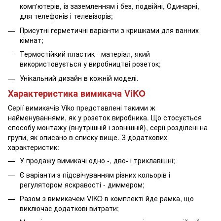
комп'ютерів, із заземленням і без, подвійні, Одинарні,
для телефонів і телевізорів;
Присутні герметичні варіанти з кришками для ванних
кімнат;
Термостійкий пластик - матеріал, який
використовується у виробництві розеток;
Унікальний дизайн в кожній моделі.
Характеристика вимикача ViKO
Серії вимикачів Viko представлені такими ж
найменуваннями, як у розеток виробника. Що стосується
способу монтажу (внутрішній і зовнішній), серії розділені на
групи, як описано в списку вище. З додаткових
характеристик:
У продажу вимикачі одно -, дво- і триклавішні;
Є варіанти з підсвічуванням різних кольорів і
регулятором яскравості - диммером;
Разом з вимикачем VIKO в комплекті йде рамка, що
виключає додаткові витрати;