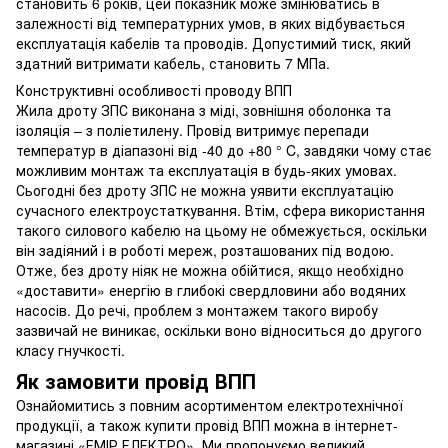
становить 6 років, цей показник може змінюватись в
залежності від температурних умов, в яких відбувається
експлуатація кабелів та проводів. Допустимий тиск, який
здатний витримати кабель, становить 7 МПа.
Конструктивні особливості проводу ВПП
Жила дроту ЗПС виконана з міді, зовнішня оболонка та
ізоляція – з поліетилену. Провід витримує перепади
температур в діапазоні від -40 до +80 ° C, завдяки чому стає
можливим монтаж та експлуатація в будь-яких умовах.
Сьогодні без дроту ЗПС не можна уявити експлуатацію
сучасного електроустаткування. Втім, сфера використання
такого силового кабелю на цьому не обмежується, оскільки
він задіяний і в роботі мереж, розташованих під водою.
Отже, без дроту ніяк не можна обійтися, якщо необхідно
«доставити» енергію в глибокі свердловини або водяних
насосів. До речі, проблем з монтажем такого виробу
зазвичай не виникає, оскільки воно відноситься до другого
класу гнучкості.
Як замовити провід ВПП
Ознайомитись з повним асортиментом електротехнічної
продукції, а також купити провід ВПП можна в інтернет-
магазині «ЕМІР ЕЛЕКТРО». Ми пропонуємо великий