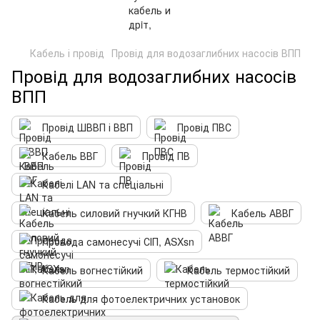
Кабель і провід
Провід для водозаглибних насосів ВПП
Провід для водозаглибних насосів
ВПП
Провід ШВВП і ВВП
Провід ПВС
Кабель ВВГ
Провід ПВ
Кабелі LAN та спеціальні
Кабель силовий гнучкий КГНВ
Кабель АВВГ
Провода самонесучі СІП, ASXsn
Кабель вогнестійкий
Кабель термостійкий
Кабель для фотоелектричних установок