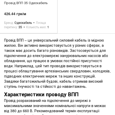
Провід ВПП 35 Одескабель
426.44 грн/м
Бренд
Одескабель
Площа
перетину
35
Кількість жил
1
Провід ВПП – це універсальний силовий кабель із мідною
жилою. Він активно використовується у різних сферах, а
також має досить багато різновидів. Застосовується для
підключення до електромережі занурювальних насосів або
обладнання, що працює в умовах постійної присутності
води. Наприклад, цей тип проводів використовується в
процесі облаштування артезіанських свердловин, колодязів,
підводних електричних мереж та інших конструкцій.
Завдяки багатожильній будові, кабель отримав високий
ступінь гнучкості та стійкості до навантажень.
Характеристики проводу ВПП
Провід розрахований на підключення до мережі з
максимальними значеннями номінальної напруги в межах
від 380 до 660 В. Рекомендований термін експлуатації