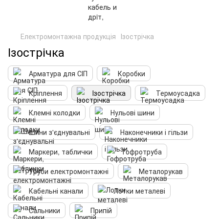
Електромонтажна продукція
Ізострічка
Ізострічка
Арматура для СІП
Коробки
Кріплення
Ізострічка
Термоусадка
Клемні колодки
Нульові шини
Шини з'єднувальні
Наконечники і гільзи
Маркери, таблички
Гофротруба
Труби електромонтажні
Металорукав
Кабельні канали
Лотки металеві
Сальники
Припій