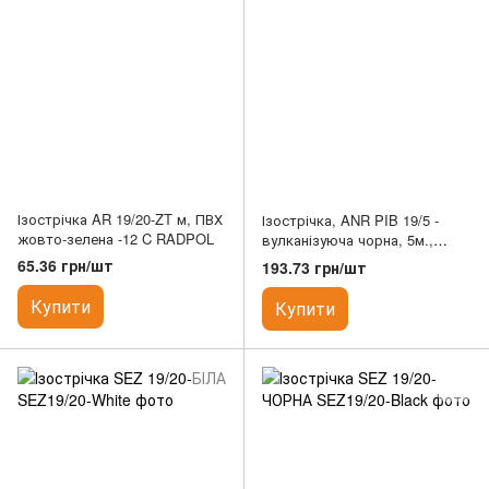
Ізострічка AR 19/20-ZT м, ПВХ
Ізострічка, ANR PIB 19/5 -
жовто-зелена -12 C RADPOL
вулканізуюча чорна, 5м.,
ANTICOR
65.36 грн/шт
193.73 грн/шт
Купити
Купити