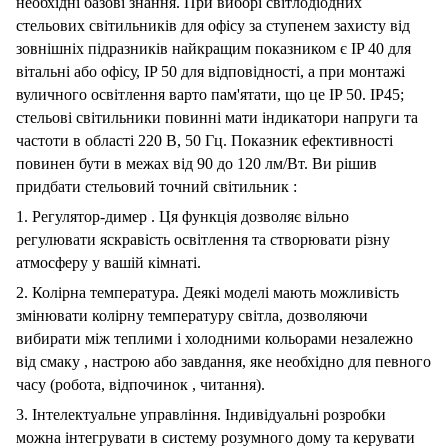
необхідні
базові
знання.
При
виборі
світлодіодних
стельових
світильників
для
офісу
за
ступенем
захисту
від
зовнішніх
підразників
найкращим
показником
є
​​IP
40
для
вітальні
або
офісу,
IP
50
для
відповідності,
а
при
монтажі
вуличного
освітлення
варто
пам'ятати,
що
це
IP
50.
IP45;
стельові
світильники
повинні
мати
індикатори
напруги
та
частоти
в
області
220
В,
50
Гц.
Показник
ефективності
повинен
бути
в
межах
від
90
до
120
лм/Вт.
Ви
рішив
придбати
стельовий
точний
світильник
:
1.
Регулятор-димер
.
Ця
функція
дозволяє
вільно
регулювати
яскравість
освітлення
та
створювати
різну
атмосферу
у
вашій
кімнаті.
2.
Колірна
температура.
Деякі
моделі
мають
можливість
змінювати
колірну
температуру
світла,
дозволяючи
вибирати
між
теплими
і
холодними
кольорами
незалежно
від
смаку
,
настрою
або
завдання,
яке
необхідно
для
певного
часу
(робота,
відпочинок
,
читання).
3.
Інтелектуальне
управління.
Індивідуальні
розробки
можна
інтегрувати
в
систему
розумного
дому
та
керувати