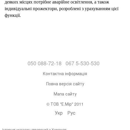
деяких
місцях
потрібне
аварійне
освітлення,
а також
індивідуальні
прожектори,
розроблені
з
урахуванням
цієї
функції.
050 088-72-18
067 5-530-530
Контактна інформація
Повна версія сайту
Мапа сайту
© ТОВ "Е.Мір" 2011
Укр
Рус
Інтернет-магазин створений з Хорошоп