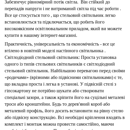
Забезпечує
рівномірний
потік
світла.
Він
стійкий
до
перепадів
напруги
і
не
витриманий
світла
під
час
роботи
.
Все
це
стосується
того
,
що
стельовий
світильник
легко
встановлюється
та
підключається,
що
робить
його
високоякісним
освітлювальним
приладом,
який
ви
можете
купити
в
нашому
інтернет-магазині.
Практичність,
універсальність
та
економічність
-
все
це
втілено
в
новітній
моделі
настінного
світильника
.
Світлодіодний
стельовий
світильник:
Проста
установка
одного
із
типів
стельових
світильників
є
світлодіодний
стельовий
світильник.
Найбільшою
перевагою
перед
своїми
«родичами»
(врізними
або
підвісними
світильниками)
є
те,
що
вкладна
проста
і
легка
в
установі.
У
підвісній
стелі
з
гіпсокартону
не
потрібно
шукати
або
створювати
спеціальні
зазори,
а
також
кріпити
його
на
суцільні
металеві
троси
або
кронштейни.
Будь
то
дерев'яний
короб
або
металевий
профіль,
його
досить
встановити
на
рівну
стелю
або
підвісну
конструкцію.
Всі
необхідні
кріплення
входять
в
комплект
і
монтаж
можна
провести
самостійно,
маючи