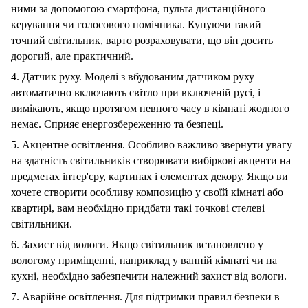
ними
за
допомогою
смартфона,
пульта
дистанційного
керування
чи
голосового
помічника.
Купуючи
такий
точний
світильник,
варто
розраховувати,
що
він
досить
дорогий,
але
практичний.
4.
Датчик
руху.
Моделі
з
вбудованим
датчиком
руху
автоматично
включають
світло
при
включеній
русі,
і
вимікають,
якщо
протягом
певного
часу
в
кімнаті
жодного
немає.
Сприяє
енергозбереженню
та
безпеці.
5.
Акцентне
освітлення.
Особливо
важливо
звернути
увагу
на
здатність
світильників
створювати
вибіркові
акценти
на
предметах
інтер'єру,
картинах
і
елементах
декору.
Якщо
ви
хочете
створити
особливу
композицію
у
своїй
кімнаті
або
квартирі,
вам
необхідно
придбати
такі
точкові
стелеві
світильники.
6.
Захист
від
вологи.
Якщо
світильник
встановлено
у
вологому
приміщенні,
наприклад
у
ванній
кімнаті
чи
на
кухні,
необхідно
забезпечити
належний
захист
від
вологи.
7.
Аварійне
освітлення.
Для
підтримки
правил
безпеки
в