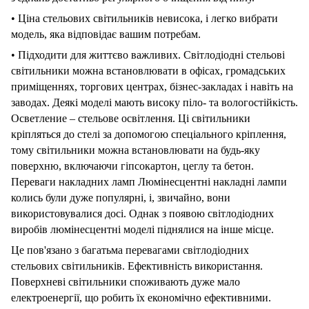
•
Ціна
стельових
світильників
невисока,
і
легко
вибрати
модель,
яка
відповідає
вашим
потребам.
•
Підходити
для
життєво важливих.
Світлодіодні
стельові
світильники
можна
встановлювати
в
офісах,
громадських
приміщеннях,
торгових
центрах,
бізнес-закладах
і
навіть
на
заводах.
Деякі
моделі
мають
високу
піло-
та
вологостійкість.
Осветление
–
стельове
освітлення.
Ці
світильники
кріпляться
до
стелі
за
допомогою
спеціального
кріплення,
тому
світильники
можна
встановлювати
на
будь-яку
поверхню,
включаючи
гіпсокартон,
цеглу
та
бетон.
Переваги
накладних
ламп
Люмінесцентні
накладні
лампи
колись
були
дуже
популярні,
і,
звичайно,
вони
використовувалися
досі.
Однак
з
появою
світлодіодних
виробів
люмінесцентні
моделі
піднялися
на
інше
місце.
Це
пов'язано
з
багатьма
перевагами
світлодіодних
стельових
світильників.
Ефективність
використання.
Поверхневі
світильники
споживають
дуже
мало
електроенергії,
що
робить
їх
економічно
ефективними.