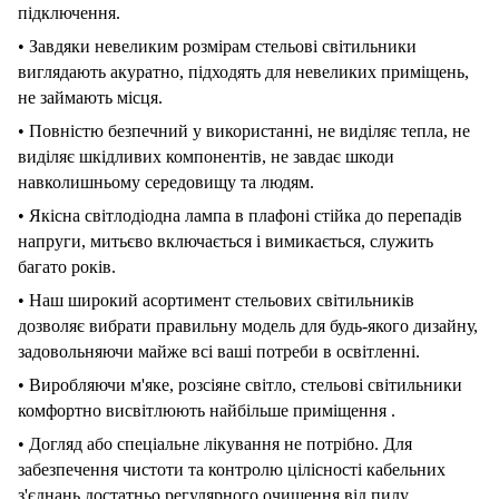
підключення.
•
Завдяки
невеликим
розмірам
стельові
світильники
виглядають
акуратно,
підходять
для
невеликих
приміщень,
не
займають
місця.
•
Повністю
безпечний
у
використанні,
не
виділяє
тепла,
не
виділяє
шкідливих
компонентів,
не
завдає
шкоди
навколишньому
середовищу
та
людям.
•
Якісна
світлодіодна
лампа
в
плафоні
стійка
до
перепадів
напруги,
митьєво
включається
і
вимикається,
служить
багато
років.
•
Наш
широкий
асортимент
стельових
світильників
дозволяє
вибрати
правильну
модель
для
будь-якого
дизайну,
задовольняючи
майже
всі
ваші
потреби
в
освітленні.
•
Виробляючи
м'яке,
розсіяне
світло,
стельові
світильники
комфортно
висвітлюють
найбільше
приміщення
.
•
Догляд
або
спеціальне
лікування
не
потрібно.
Для
забезпечення
чистоти
та
контролю
цілісності
кабельних
з'єднань
достатньо
регулярного
очищення
від
пилу.