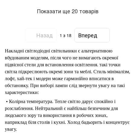
Показати ще 20 товарів
Назад
Вперед
1
з 18
Накладні
світлодіодні
світильники
є
альтернативою
вбудованим
моделям,
після чого
не
вимагають
окремої
підвісної
стели
для
встановлення
освітлення.
такі
точки
світла
підкреслюють
окремі
зони
та
меблі.
Стиль
мінімалізм,
лофт,
хай-тек
і
модерн
може
гармонійно
вписатися
в
обстановку.
При
виборі
лампи
слід
звернути
увагу
на
такі
характеристики:
•
Колірна
температура.
Тепле
світло
дарує
спокійно
і
розслаблення.
Нейтральний
є
найбільш безпечним
для
людського
зору
та
використання
в
робочих
зонах,
наприклад
біля
столів
і
кухні. Холод
бадьорить
і
концентрує
увагу.