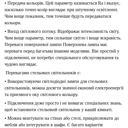
•
Передача
кольорів.
Цей
параметр
називається
Ra
і
вказує,
наскільки
точно
колір
виглядає
при
штучному
освітленні.
Чим
вище
показник,
тим
точніше
будуть
передаватися
кольори.
•
Вихід
світлового
потоку.
Відображає
інтенсивність
світу.
Чим
вище
параметр,
тим
сильніше
світло
і
вище
яскравість.
Переваги
поверхневої
лампи
Поверхнева
лампа
має
переваги
перед
багатьма
іншими
моделями.
Він
простий
у
підключенні,
не
потребує
спеціального
обслуговування
та
чудово
виглядає.
Перевагами
стельових
світильників
є:
•
Використовуючи
світлодіодні
лампи
для
стельових
світильників,
можна
досягти
значної
економії
електроенергії
та
приємного
оку
світлового
кольору.
•
Підключення
дуже
просто
і
не
вимагає
спеціальних
знань,
щоб
встановити
стельовий
світильник
у
вашій
кімнаті.
•
Можна
монтувати
на
стінах
або
стелі,
прикріплювати
до
меблів
або
інтегрувати
в
шафи.
Є
багато
варіантів