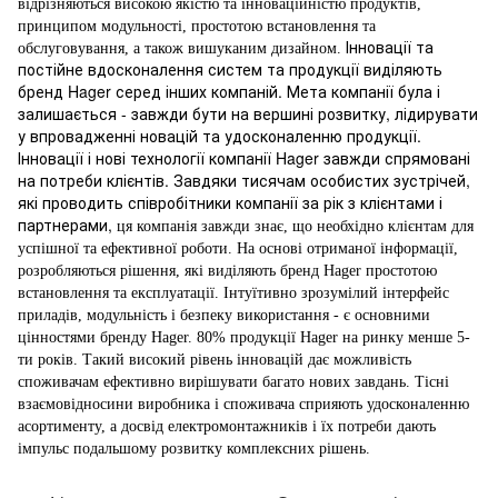
відрізняються високою якістю та інноваційністю продуктів,
принципом модульності, простотою встановлення та
Інновації та
обслуговування, а також вишуканим дизайном.
постійне вдосконалення систем та продукції виділяють
бренд Hager серед інших компаній. Мета компанії була і
залишається - завжди бути на вершині розвитку, лідирувати
у впровадженні новацій та удосконаленню продукції.
Інновації і нові технології компанії Hager завжди спрямовані
на потреби клієнтів. Завдяки тисячам особистих зустрічей,
які проводить співробітники компанії за рік з клієнтами і
партнерами,
ця
компанія завжди знає, що необхідно клієнтам для
успішної та ефективної роботи. На основі отриманої інформації,
розробляються рішення, які виділяють бренд Hager простотою
встановлення та експлуатації. Інтуїтивно зрозумілий інтерфейс
приладів, модульність і безпеку використання - є основними
цінностями бренду Hager. 80% продукції Hager на ринку менше 5-
ти років. Такий високий рівень інновацій дає можливість
споживачам ефективно вирішувати багато нових завдань. Тісні
взаємовідносини виробника і споживача сприяють удосконаленню
асортименту, а досвід електромонтажників і їх потреби дають
імпульс подальшому розвитку комплексних рішень.