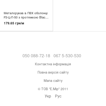
Металорукав в ПВХ оболонці
Р3-Ц-П-50 з протяжкою Black
(ТМ SCaT)
179.65 грн/м
050 088-72-18
067 5-530-530
Контактна інформація
Повна версія сайту
Мапа сайту
© ТОВ "Е.Мір" 2011
Укр
Рус