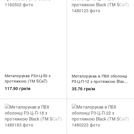
Металорукав РЗл-Ц-50 з
Металорукав в ПВХ оболонці
протяжкою (ТМ SCaT)
Р3-Ц-П-12 з протяжкою Black
(ТМ SCaT)
117.90 грн/м
35.76 грн/м