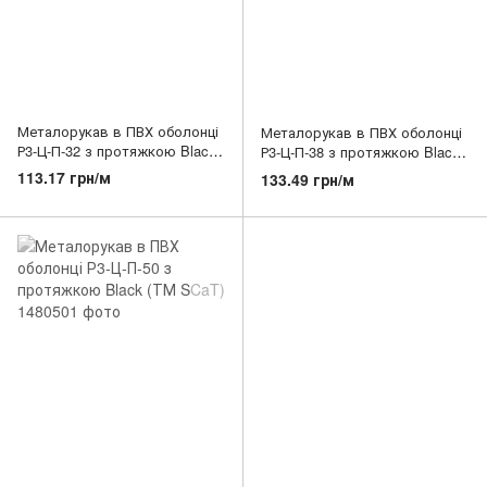
Металорукав в ПВХ оболонці
Металорукав в ПВХ оболонці
Р3-Ц-П-32 з протяжкою Black
Р3-Ц-П-38 з протяжкою Black
(ТМ SCaT)
(ТМ SCaT)
113.17 грн/м
133.49 грн/м