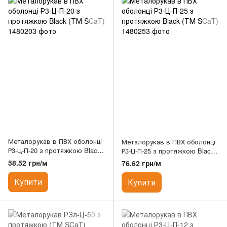
Металорукав в ПВХ оболонці
Металорукав в ПВХ оболонці
Р3-Ц-П-20 з протяжкою Black
Р3-Ц-П-25 з протяжкою Black
(ТМ SCaT)
(ТМ SCaT)
58.52 грн/м
76.62 грн/м
Купити
Купити