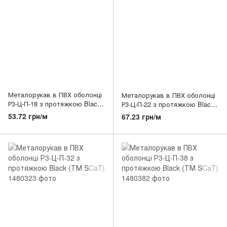
Металорукав в ПВХ оболонці
Металорукав в ПВХ оболонці
Р3-Ц-П-18 з протяжкою Black
Р3-Ц-П-22 з протяжкою Black
(ТМ SCaT)
(ТМ SCaT)
53.72 грн/м
67.23 грн/м