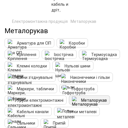
Електромонтажна продукція
Металорукав
Металорукав
Арматура для СІП
Коробки
Кріплення
Ізострічка
Термоусадка
Клемні колодки
Нульові шини
Шини з'єднувальні
Наконечники і гільзи
Маркери, таблички
Гофротруба
Труби електромонтажні
Металорукав
Кабельні канали
Лотки металеві
Сальники
Припій