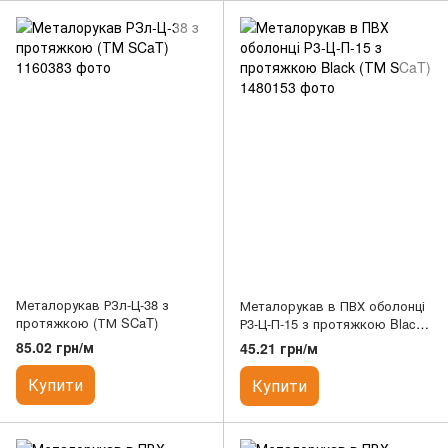
Металорукав РЗл-Ц-38 з
Металорукав в ПВХ оболонці
протяжкою (ТМ SCaT)
Р3-Ц-П-15 з протяжкою Black
(ТМ SCaT)
85.02 грн/м
45.21 грн/м
Купити
Купити