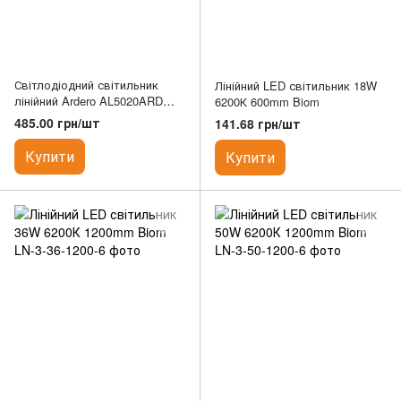
Світлодіодний світильник
Лінійний LED світильник 18W
лінійний Ardero AL5020ARD
6200К 600mm Biom
100W 6500K прізма
485.00 грн/шт
141.68 грн/шт
Купити
Купити