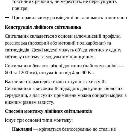
токсичних речовин, не мерехтять, не пересушують
повітря
При правильному розміщенні не залишають темних зон
Конструкція лінійного світильника
Світильник складається з основи (алюмінієвий профіль),
розсіювача (прозорий або матовий полікарбонат) та
світлодіодів. Деякі моделі можуть об’єднуватися у єдину
світлову систему за модульним принципом.
Світильники бувають різної довжини (найпопулярніші —
600 та 1200 мм), потужністю від
4
до
90
Вт.
Важливою характеристикою є ступінь захисту IP.
Світильники з високим IP підходять для вулиць і вологих
середовищ, а для сухих приміщень можна обирати моделі з
нижчим рівнем захисту.
Способи монтажу лінійних світильників
Існує три основні типи монтажу:
Накладні
— кріпляться безпосередньо до стелі, не