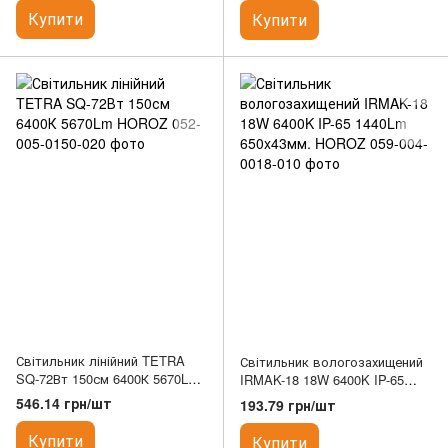
Купити
Купити
Світильник лінійний TETRA
Світильник вологозахищений
SQ-72Вт 150см 6400К 5670Lm
IRMAK-18 18W 6400K IP-65
HOROZ
1440Lm 650x43мм. HOROZ
546.14 грн/шт
193.79 грн/шт
Купити
Купити