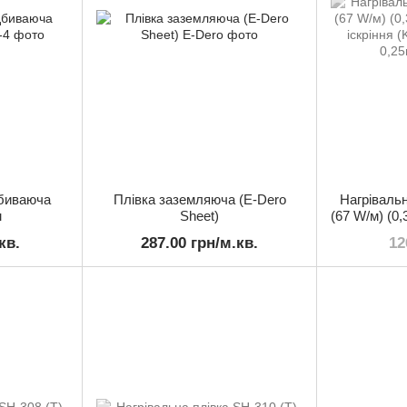
дбиваюча
Плівка заземляюча (E-Dero
Нагрівальн
м
Sheet)
(67 W/м) (0,
іскріння (
кв.
287.00 грн/м.кв.
12