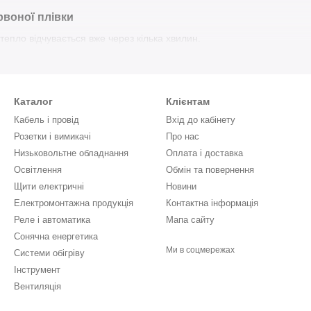
воної плівки
тепло відчувається вже через кілька хвилин.
ь — економія до 30-70% електроенергії у порівнянні з традиційними
ристання — підходить для установки
під різні покриття
, включаючи 
ість шуму під час експлуатації.
Каталог
Клієнтам
Кабель і провід
Вхід до кабінету
 домашніх тварин — плоска конструкція та рівномірний нагрів повер
Розетки і вимикачі
Про нас
користовується не лише для житлових приміщень, але й у
технолог
Низьковольтне обладнання
Оплата і доставка
я
теплиць і рослин
.
Освітлення
Обмін та повернення
Щити електричні
Новини
рачервону плівку від Емір Електро
Електромонтажна продукція
Контактна інформація
д перевірених виробників.
Реле і автоматика
Мапа сайту
Сонячна енергетика
 різноманітні моделі для будь-яких приміщень і типів підлог.
Ми в соцмережах
Системи обігріву
раїні.
Інструмент
ація — допоможемо обрати оптимальну плівку за площею та потужн
Вентиляція