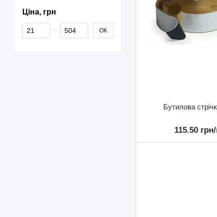
Ціна, грн
Від Ціна, грн
До Ціна, грн
ОК
Бутилова стрічк
115.50 грн