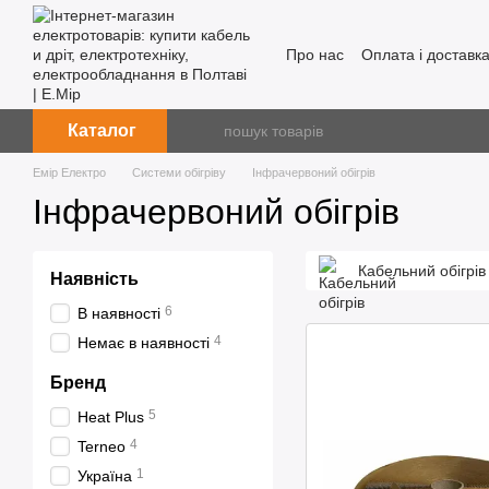
Перейти до основного контенту
Про нас
Оплата і доставк
Каталог
Емір Електро
Системи обігріву
Інфрачервоний обігрів
Інфрачервоний обігрів
Кабельний обігрів
Наявність
6
В наявності
4
Немає в наявності
Бренд
5
Heat Plus
4
Terneo
1
Україна