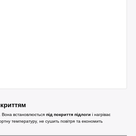
окриттям
ь. Вона встановлюється
під покриття підлоги
і нагріває
фортну температуру, не сушить повітря та економить