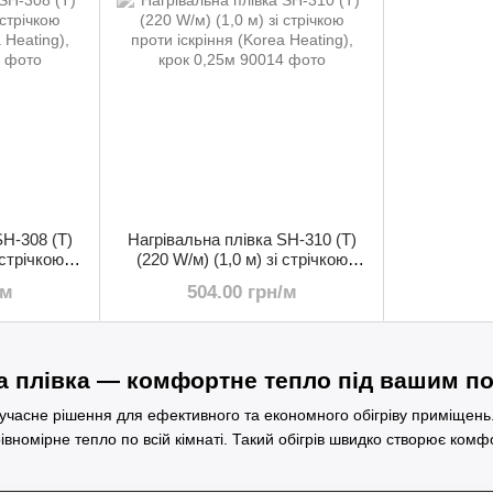
SH-308 (T)
Нагрівальна плівка SH-310 (T)
 стрічкою
(220 W/м) (1,0 м) зі стрічкою
 Heating),
проти іскріння (Korea Heating),
/м
504.00 грн/м
крок 0,25м
а плівка — комфортне тепло під вашим п
учасне рішення для ефективного та економного обігріву приміщен
івномірне тепло по всій кімнаті. Такий обігрів швидко створює ком