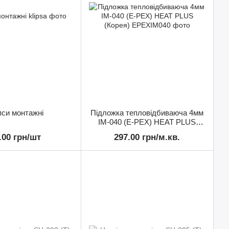
пси монтажні
Підложка тепловідбиваюча 4мм
IM-040 (E-PEX) HEAT PLUS
(Корея)
.00 грн/шт
297.00 грн/м.кв.