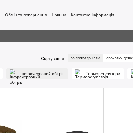
а
Обмін та повернення
Новини
Контактна інформація
за популярністю
спочатку деш
Сортування:
Інфрачервоний обігрів
Терморегулятори