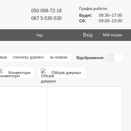
Графік роботи:
050 088-72-18
Будні:
08:30–17:00
067 5-530-530
Сб:
09:00–13:00
Вхід
Мій кошик
Укр
евше
спочатку дорожчі
за назвою
Відображення:
Конвектори
Обігрів дзеркал