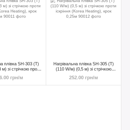
а плівка SH-303 (T)
Нагрівальна плівка SH-305 (T)
3 м) зі стрічкою проти
(110 W/м) (0,5 м) зі стрічкою
Korea Heating), крок
проти іскріння (Korea Heating),
6.00 грн/м
252.00 грн/м
0,25м
крок 0,25м