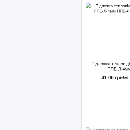
Підложка теплові
ППЕ-Л-4м
41.00 грн/м.