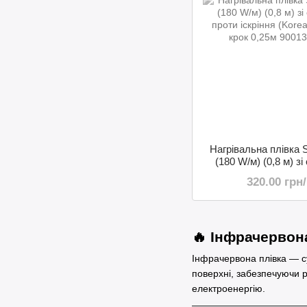
Нагрівальна плівка 
(180 W/м) (0,8 м) зі
проти іскріння (Korea
320.00 грн
крок 0,25м
🔥 Інфрачервон
Інфрачервона плівка — с
поверхні, забезпечуючи р
електроенергію.