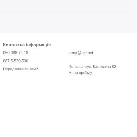
 способами обігріву.
лінолеум, ковролін та ламінат.
Контактна інформація
050 088-72-18
emyr@ukr.net
хні.
067 5-530-530
ічних процесах
, для
підігріву тварин
у фермерських
Полтава, вул. Кагамлика 82
Передзвонити вам?
Мапа проїзду
істю.