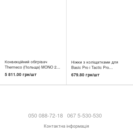
Конвекційний обігрівач
Ніжки з коліщатками для
Thermeco (Польща) MONO 20
Basic Pro і Tactic Pro
(2,0 кВт)
(Комплект 2 шт)
5 811.00 грн/шт
679.80 грн/шт
050 088-72-18
067 5-530-530
Контактна інформація