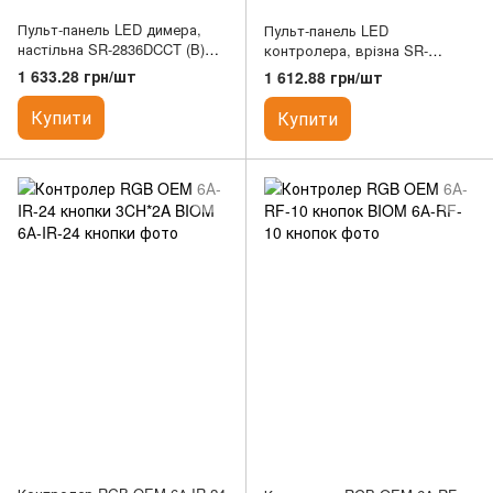
Пульт-панель LED димера,
Пульт-панель LED
настільна SR-2836DCCT (B)
контролера, врізна SR-
(3V батарея CR2025)
2836RGB Black (3V-2032,
1 633.28 грн/шт
1 612.88 грн/шт
SUNRICHER
RGB(W)) SUNRICHER
Купити
Купити