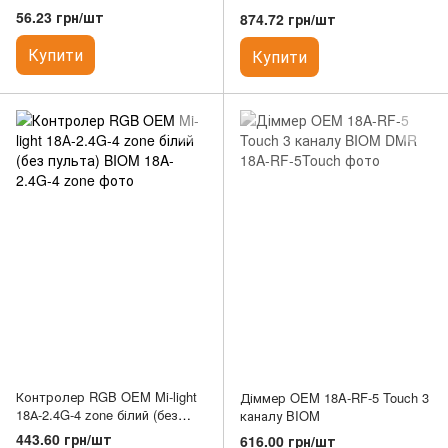
56.23 грн/шт
874.72 грн/шт
Купити
Купити
Контролер RGB OEM Mi-light
Діммер OEM 18A-RF-5 Touch 3
18А-2.4G-4 zone білий (без
каналу BIOM
пульта) BIOM
443.60 грн/шт
616.00 грн/шт