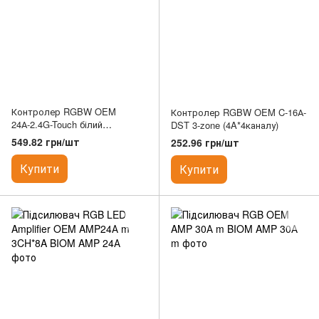
Контролер RGBW OEM
Контролер RGBW OEM C-16А-
24А-2.4G-Touch білий
DST 3-zone (4A*4каналу)
(6A*4каналу) для стрічки 5050-
549.82 грн/шт
252.96 грн/шт
60 RGB-W BIOM
Купити
Купити