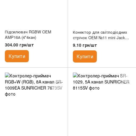
Підсилювач RGBW OEM
Конектор для світлодіодних
AMP16А (4*4кан)
стрічок OEM №11 mini Jack
"тато" з проводом 15см
304.00 грн/шт
9.10 грн/шт
Купити
Купити