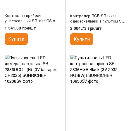
Контролер-приймач
Контролер RGB SR-2839
універсальний SR-1009CS 8A
однозональний з пультом SR-
канал SUNRICHER
1029 15A SUNRICHER
1 341.30 грн/шт
2 004.73 грн/шт
Купити
Купити