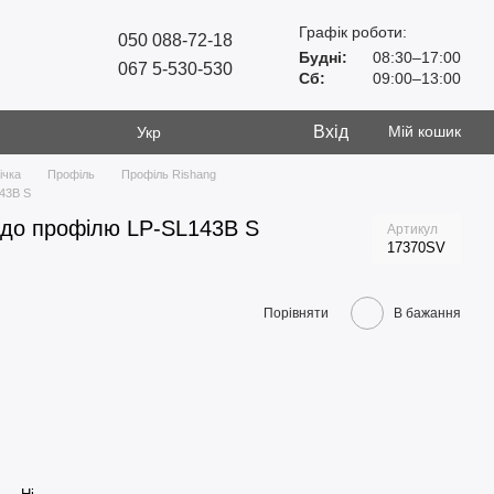
Графік роботи:
050 088-72-18
Будні:
08:30–17:00
067 5-530-530
Сб:
09:00–13:00
Вхід
Мій кошик
Укр
ічка
Профіль
Профіль Rishang
143B S
ю до профілю LP-SL143B S
Артикул
17370SV
Порівняти
В бажання