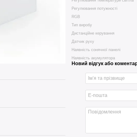
Регулювання температури світла
Регулювання потужності
RGB
Тип виробу
Дистанційне керування
Датчик руху
Наявність сонячної панелі
Наявність акумулятора
Новий відгук або комента