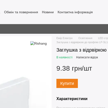
а
Обмін та повернення
Новини
Контактна інформація
Емір Електро
Освітлення
LED стр
Заглушка з відрвіркою до профілю LP-SL
Заглушка з відрвірко
В наявності
Написати відгук
9.38 грн/шт
Купити
Характеристики