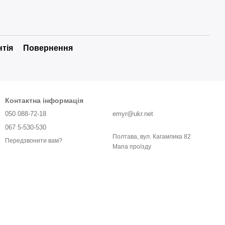
нтія
Повернення
Контактна інформація
050 088-72-18
emyr@ukr.net
067 5-530-530
Полтава, вул. Кагамлика 82
Передзвонити вам?
Мапа проїзду