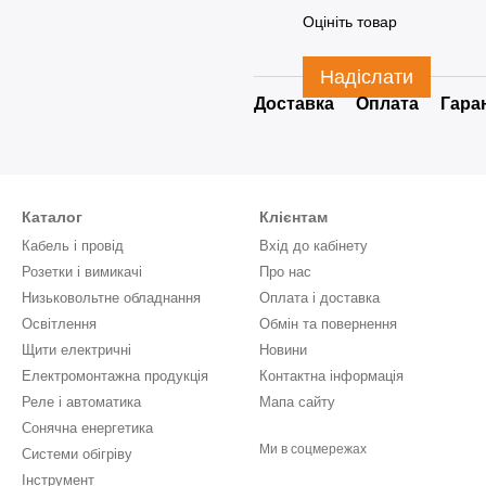
Оцініть товар
Надіслати
Доставка
Оплата
Гара
Каталог
Клієнтам
Кабель і провід
Вхід до кабінету
Розетки і вимикачі
Про нас
Низьковольтне обладнання
Оплата і доставка
Освітлення
Обмін та повернення
Щити електричні
Новини
Електромонтажна продукція
Контактна інформація
Реле і автоматика
Мапа сайту
Сонячна енергетика
Ми в соцмережах
Системи обігріву
Інструмент