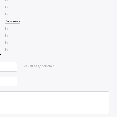
Ні
Ні
Ні
Заглушка
Ні
Ні
Ні
Ні
р
Увійти за допомогою