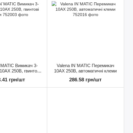
`MATIC Вимикач 3-
Valena IN`MATIC Перемикач
10АХ 250В, гвинтові
10АХ 250В, автоматичні клеми
клеми
3.41 грн/шт
286.58 грн/шт