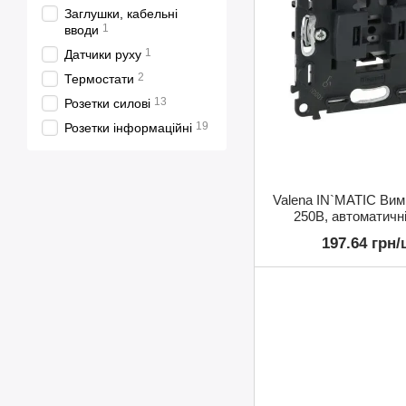
Заглушки, кабельні
1
вводи
1
Датчики руху
2
Термостати
13
Розетки силові
19
Розетки інформаційні
Valena IN`MATIC Ви
250В, автоматичн
197.64 грн/