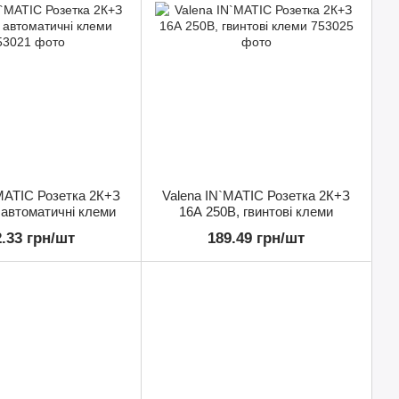
MATIC Розетка 2К+З
Valena IN`MATIC Розетка 2К+З
 автоматичні клеми
16А 250В, гвинтові клеми
2.33 грн/шт
189.49 грн/шт