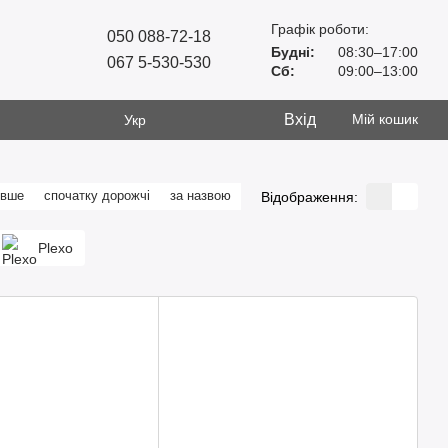
Графік роботи:
050 088-72-18
Будні:
08:30–17:00
067 5-530-530
Сб:
09:00–13:00
Вхід
Мій кошик
Укр
евше
спочатку дорожчі
за назвою
Відображення:
Plexo