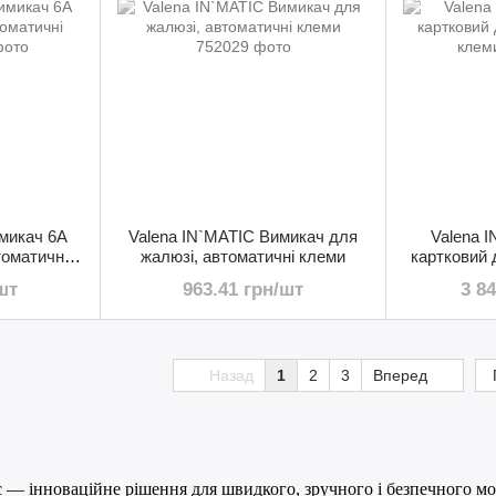
микач 6А
Valena IN`MATIC Вимикач для
Valena 
томатичні
жалюзі, автоматичні клеми
картковий д
шт
963.41 грн/шт
3 8
Назад
1
2
3
Вперед
c — інноваційне рішення для швидкого, зручного і безпечного м