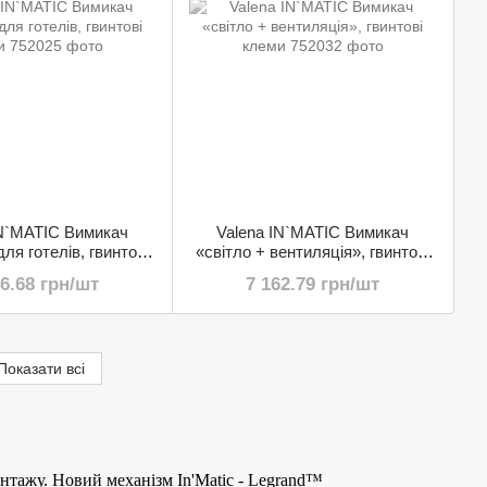
IN`MATIC Вимикач
Valena IN`MATIC Вимикач
ля готелів, гвинтові
«світло + вентиляція», гвинтові
клеми
клеми
46.68 грн/шт
7 162.79 грн/шт
Показати всі
онтажу.
Новий механізм
In
'
Matic
-
Legrand
™