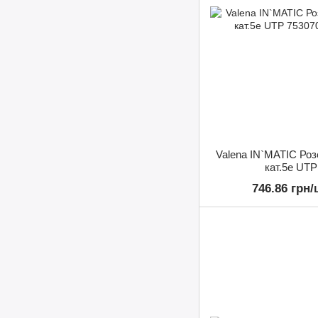
Valena IN`MATIC Роз
кат.5е UTP
746.86 грн/