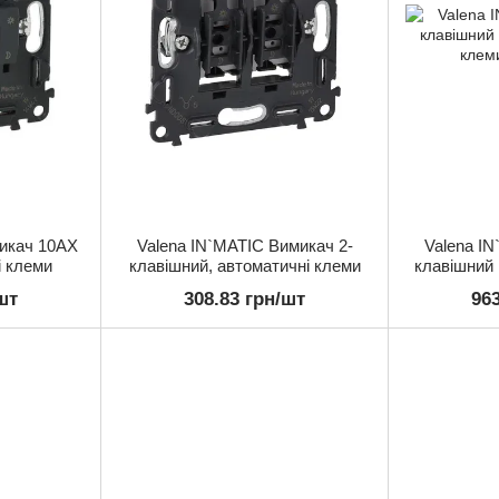
микач 10АХ
Valena IN`MATIC Вимикач 2-
Valena IN
і клеми
клавішний, автоматичні клеми
клавішний 
шт
308.83 грн/шт
96