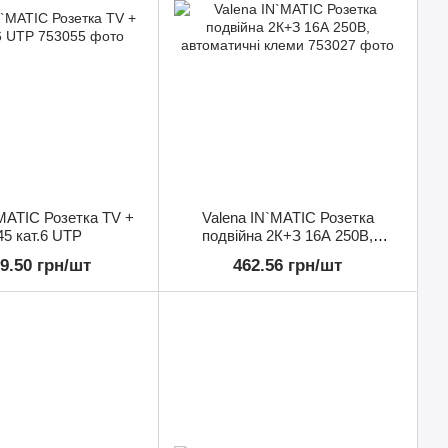
MATIC Розетка TV +
Valena IN`MATIC Розетка
5 кат.6 UTP
подвійна 2К+З 16А 250В,
автоматичні клеми
29.50 грн/шт
462.56 грн/шт