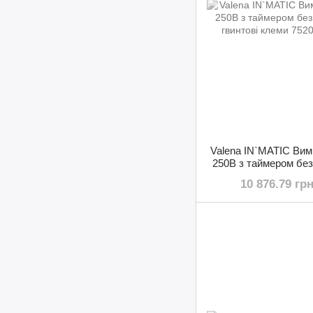
Valena IN`MATIC Ви
250В з таймером без
гвинтові кле
10 876.79 гр