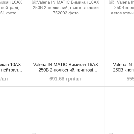
микач 10АХ
Valena IN`MATIC Вимикач 16АХ
Valena IN
 нейтралі,
250В 2-полюсний, гвинтові
250В кноп
ми
клеми
авто
н/шт
691.68 грн/шт
55