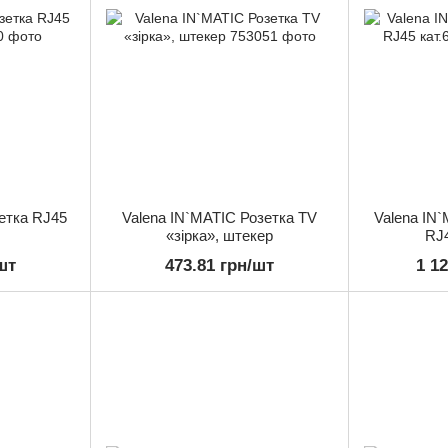
етка RJ45
Valena IN`MATIC Розетка TV
Valena IN`
«зірка», штекер
RJ4
шт
473.81 грн/шт
1 1