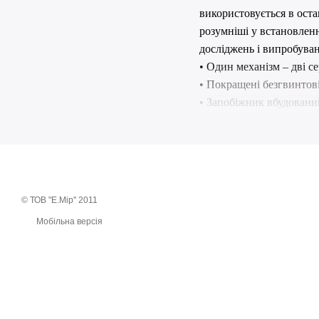
використовується в
о
ст
розумніші у встановлен
досліджень і випробува
• Один механізм
–
дв
і се
• Покращені безгвинтов
• Запобіжник вбудований
"прохідним точкам" ви м
• «Ластівчин хвіст» – с
Представляємо деякі з 
багатостоечних набірних 
• «Герметична конструк
© ТОВ "Е.Мір" 2011
час експлуатації всього
Мобільна версія
• «
Child
Lock
» – Захисн
Н
овий механізм
Legran