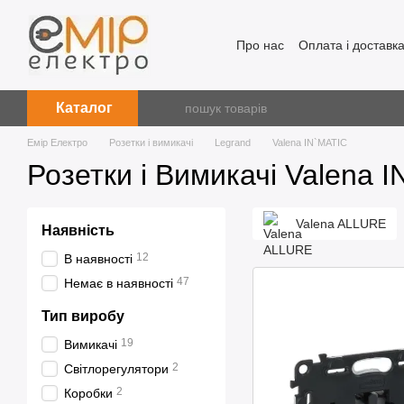
Перейти до основного контенту
Про нас
Оплата і доставк
Каталог
Емір Електро
Розетки і вимикачі
Legrand
Valena IN`MATIC
Розетки і Вимикачі Valena 
Valena ALLURE
Наявність
12
В наявності
47
Немає в наявності
Тип виробу
19
Вимикачі
2
Світлорегулятори
2
Коробки