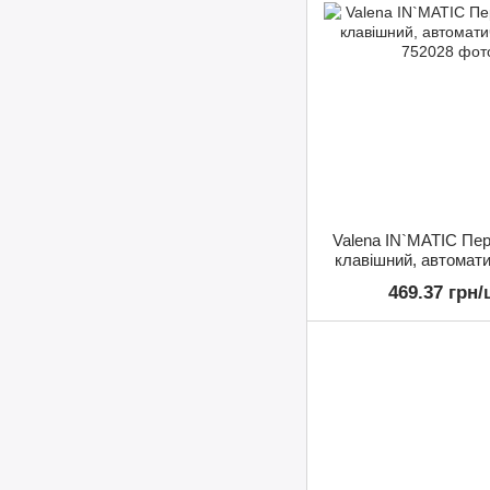
Valena IN`MATIC Пер
клавішний, автомати
469.37 грн/