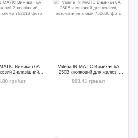
`MATIC Вимикач 6А
Valena IN`MATIC Вимикач 6А
ковий 2-клавішний,
250В кнопковий для жалюзі,
матичні клеми
автоматичні клеми
5.80 грн/шт
963.41 грн/шт