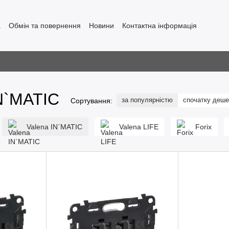
а
Обмін та повернення
Новини
Контактна інформація
IN`MATIC
за популярністю
спочатку деш
Сортування:
Valena IN`MATIC
Valena LIFE
Forix