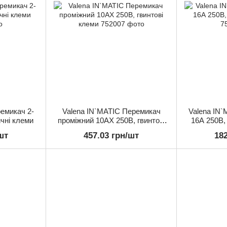
емикач 2-
Valena IN`MATIC Перемикач
Valena IN`
чні клеми
проміжний 10АХ 250В, гвинтові
16А 250В,
клеми
шт
457.03 грн/шт
18