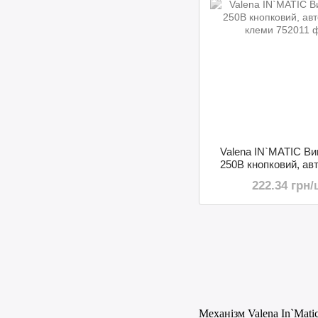
Valena IN`MATIC Ви
250В кнопковий, ав
клеми
222.34 грн/
Механізм Valena In`Mati