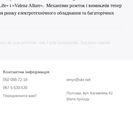
Life
» і «
Valena
Allure
».
Механізми розеток і вимикачів тепер
ня ринку електротехнічного обладнання та багаторічних
ки як для розеток, так і для вимикачів.
Завдяки таким
збираючи сам виріб.
ці виробів електрообладнання в різних місцях.
а таку систему зручна, а головне, при установці
Контактна інформація
 з струмоведучими частинами як під час монтажу, так і під
050 088-72-18
emyr@ukr.net
чення тепер швидше та зручніше.
067 5-530-530
Полтава, вул. Кагамлика 82
двищує безпеку експлуатації, якщо в сім
ї є діти.
'
Передзвонити вам?
Мапа проїзду
ізному асортименті можливих дизайнерських рішен
ь
.