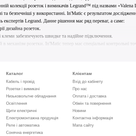
анн
ій
колекці
ї
розеток і вимикачів
Legrand
™ під назвами «
Valena
ні
та
безпечніші у використанні.
In
'
Matic
є результатом досліджен
нь експертів
Legrand
.
Данн
е
рішення має ряд переваг, а саме:
рії
дизайна розеток
.
і клеми забезпечують швидке та надійне підключення.
 в механізм розетки.
In
'
Matic
тепер має спеціальні контрольні точ
ожете за допомогою тестера з'єднати контакти механізму, не ро
пеціальний опорний профіль для оптимальної посадки при установ
інноваційних рішень
Legrand
™ у новій серії міцності
.
Установка н
Каталог
Клієнтам
блоків легко фіксувати горизонтальні і вертикальні лінії.
ція» – максимальна безпека механізму
In
'
Matic
запобігає контакту
Кабель і провід
Вхід до кабінету
 електрообладнання «
Розетки і вимикачі
Valena
Life
» або «
Про нас
Valena
Allure
».
Ваше підклю
Низьковольтне обладнання
Оплата і доставка
а шторка механізму розетки
In
'
Matic
інтегрована в механізм, що пі
Освітлення
Обмін та повернення
d
In
'
Matic
зроблений зручним, безпечним та інноваційним, при р
Щити електричні
Новини
Електромонтажна продукція
Контактна інформація
Реле і автоматика
Мапа сайту
Сонячна енергетика