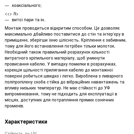
коаксіального;
<<> /li>
витої пари та ін.
Монтаж проводиться відкритим способом. Це дозволяє
максимально дбайливо поставитися до стін та інтер'єру в
приміщенні, зберігши їхню цілісність. Кріплення є забивним,
тому для його встановлення потрібен тільки молоток.
Необхідний також правильний розрахунок кількості
витратного кріпильного матеріалу, щоб уникнути
провисання кабелю. У випадку помилки в розрахунках,
корекція щільності прилягання кабелю до монтажної
поверхні робиться швидко і легко. Вироблена з ливарного
поліпропілену скоба стійка до вібраційних навантажень та
впливу низьких температур. Не має стійкості до УФ
випромінювання, тому не підходить для експлуатації в
місцях, доступних для потрапляння прямих сонячних
променів.
Характеристики
Стійкість до UV-