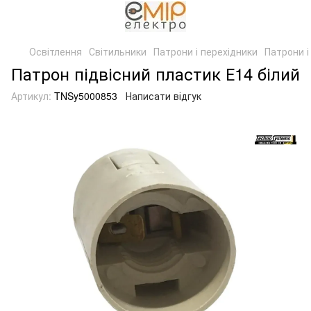
Освітлення
Світильники
Патрони і перехідники
Патрони і
Патрон підвісний пластик Е14 білий
Артикул:
TNSy5000853
Написати відгук