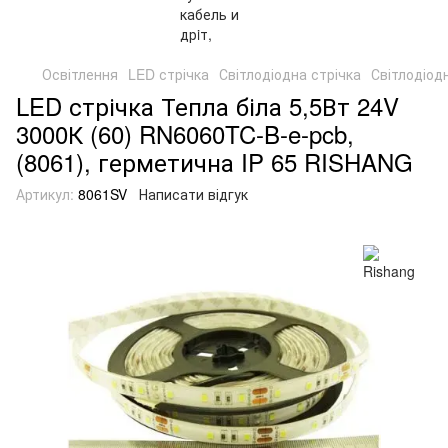
Освітлення
LED стрічка
Світлодіодна стрічка
Світлодіод
LED стрічка Тепла біла 5,5Вт 24V
3000К (60) RN6060TC-B-e-pcb,
(8061), герметична IP 65 RISHANG
Артикул:
8061SV
Написати відгук