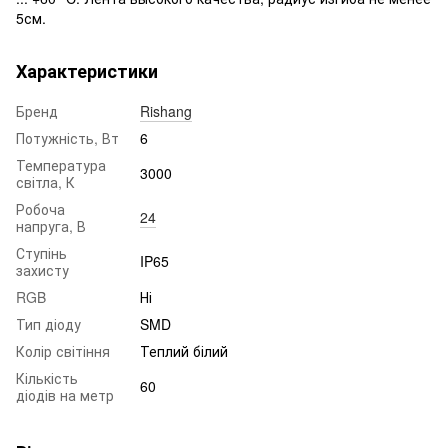
5см.
Характеристики
Бренд
Rishang
Потужність, Вт
6
Температура
3000
світла, К
Робоча
24
напруга, В
Ступінь
IP65
захисту
RGB
Ні
Тип діоду
SMD
Колір світіння
Теплий білий
Кількість
60
діодів на метр