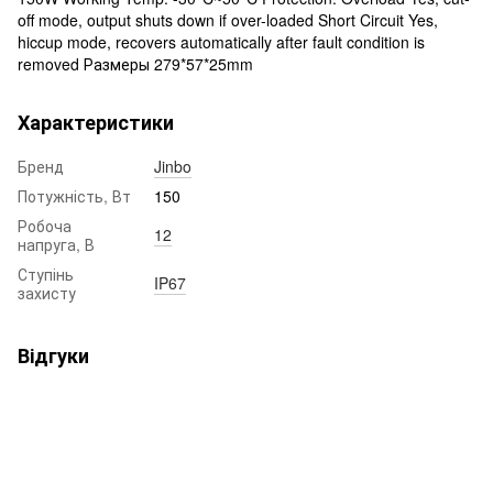
off mode, output shuts down if over-loaded Short Circuit Yes,
hiccup mode, recovers automatically after fault condition is
removed Размеры 279*57*25mm
Характеристики
Бренд
Jinbo
Потужність, Вт
150
Робоча
12
напруга, В
Ступінь
IP67
захисту
Відгуки