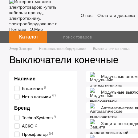
Перейти к основному контенту
О нас
Оплата и доставка
Каталог
Эмир Электро
Низковольтное оборудование
Выключатели конечные
Выключатели конечные
Модульные автом
Наличие
8
В наличии
Модульные выклю
57
Нет в наличии
Бренд
Автоматические 
9
TechnoSystems
Защита электрод
2
АСКО
54
Промфактор