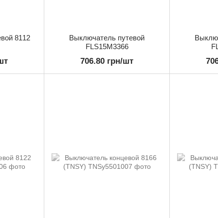
вой 8112
Выключатель путевой
Выклю
FLS15M3366
F
шт
706.80 грн/шт
70