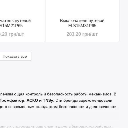
чатель путевой
Выключатель путевой
S15M21P65
FLS15M31P65
3.20 грн/шт
283.20 грн/шт
Показать все
спечивающая контроль и безопасность работы механизмов. В
Промфактор, АСКО и TNSy
. Эти бренды зарекомендовали
щего современным стандартам безопасности и долговечности.
нных системах управления и даже в бытовых устройствах.