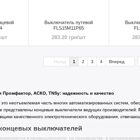
нцевой
Выключатель путевой
Выклю
4
FLS15M11P65
FL
/шт
283.20 грн/шт
28
Назад
1
2
3
4
Вперед
 Промфактор, АСКО, TNSy: надежность и качество
 это неотъемлемая часть многих автоматизированных систем, обе
е представлены концевые выключатели ведущих производителей:
вщики качественного электротехнического оборудования, отвечаю
концевых выключателей
рименяются в промышленности, на производстве, в автоматизирова