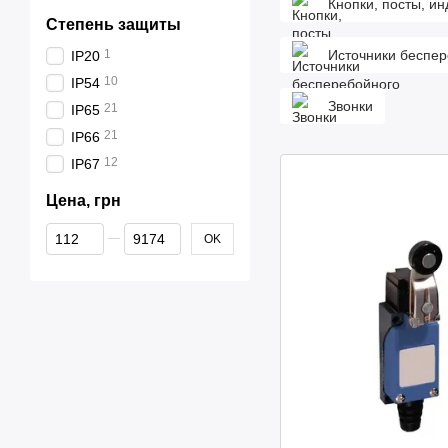
Кнопки, посты, и
Степень защиты
1
Источники беспер
IP20
10
IP54
Звонки
21
IP65
21
IP66
12
IP67
Цена, грн
От Цена, грн
До Цена, грн
OK