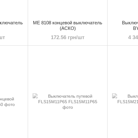
ыключатель
МЕ 8108 концевой выключатель
Выключ
(АСКО)
B
шт
172.56 грн/шт
4 3