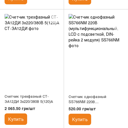
Счетчик трехфазный СТ-
Счетчик однофазный
ЭА12ДИ 3х220/380В 5(120)А
SS766NM 220В
(мультифункциональный, LCD
2 065.50 грн/шт
520.00 грн/шт
с подсветкой, DIN-рейка 2
модуля)
Купить
Купить