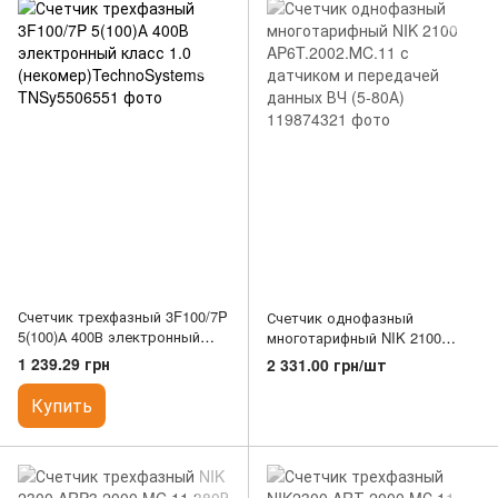
Счетчик трехфазный 3F100/7P
Счетчик однофазный
5(100)А 400В электронный
многотарифный NIK 2100
класс 1.0
AP6T.2002.МC.11 с датчиком и
1 239.29 грн
2 331.00 грн/шт
(некомер)TechnoSystems
передачей данных ВЧ (5-80А)
Купить