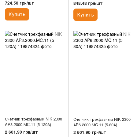
индикатором магнитного поля
724.50 грн/шт
848.48 грн/шт
«МАГНЕТ»
Купить
Купить
Счетчик трехфазный NIK 2300
Счетчик трехфазный NIK 2300
AP3.2000.МC.11 (5-120А)
АP6.2000.МC.11 (5-80А)
2 601.90 грн/шт
2 601.90 грн/шт