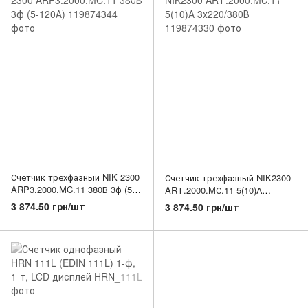
Счетчик трехфазный NIK 2300
Счетчик трехфазный NIK2300
ARP3.2000.MC.11 380В 3ф (5-
ARТ.2000.MС.11 5(10)А
120А)
3х220/380В
3 874.50 грн/шт
3 874.50 грн/шт