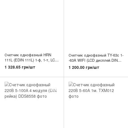
Счетчик однофазный HRN
Счетчик однофазный TY-63c 1-
111L (EDIN 111L) 1-ф, 1-т, LCD
-63A WIFI (LCD дисплей.DIN
дисплей
рейка 2 модуля)
1 328.65 грн/шт
1 200.00 грн/шт