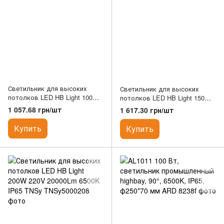
Светильник для высоких
Светильник для высоких
потолков LED HB Light 100W
потолков LED HB Light 150W
220V 10000Lm 6500K IP65
220V 15000Lm 6500K IP65
1 057.68 грн/шт
1 617.30 грн/шт
TNSy
TNSy
Купить
Купить