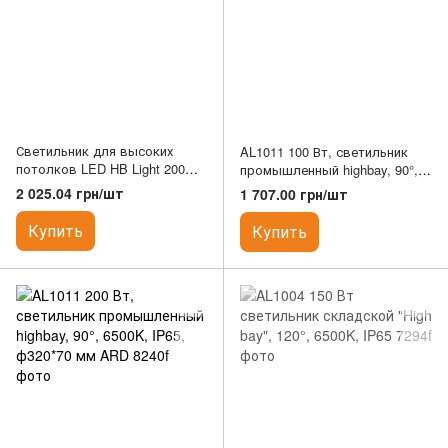
Светильник для высоких
AL1011 100 Вт, светильник
потолков LED HB Light 200W
промышленный highbay, 90°,
220V 20000Lm 6500K IP65
6500K, IP65, ф250*70 мм ARD
2 025.04 грн/шт
1 707.00 грн/шт
TNSy
Купить
Купить