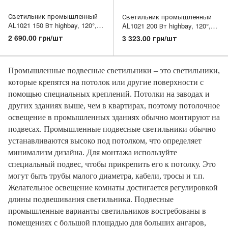
Светильник промышленный
Светильник промышленный
AL1021 150 Вт highbay, 120°,
AL1021 200 Вт highbay, 120°,
6500K, IP65, 255*113 мм ARD
6500K, IP65, 280*113 мм ARD
2 690.00 грн/шт
3 323.00 грн/шт
PRO
PRO
Промышленные подвесные светильники – это светильники,
которые крепятся на потолок или другие поверхности с
помощью специальных креплений. Потолки на заводах и
других зданиях выше, чем в квартирах, поэтому потолочное
освещение в промышленных зданиях обычно монтируют на
подвесах. Промышленные подвесные светильники обычно
устанавливаются высоко под потолком, что определяет
минимализм дизайна. Для монтажа используйте
специальный подвес, чтобы прикрепить его к потолку. Это
могут быть трубы малого диаметра, кабели, тросы и т.п.
Желательное освещение комнаты достигается регулировкой
длины подвешивания светильника. Подвесные
промышленные варианты светильников востребованы в
помещениях с большой площадью для больших ангаров,