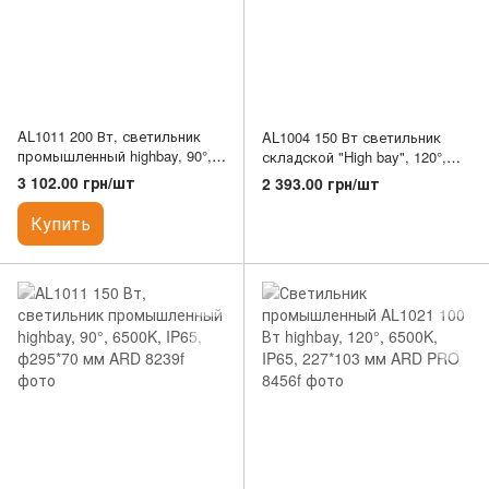
AL1011 200 Вт, светильник
AL1004 150 Вт светильник
промышленный highbay, 90°,
складской "High bay", 120°,
6500K, IP65, ф320*70 мм ARD
6500K, IP65
3 102.00 грн/шт
2 393.00 грн/шт
Купить