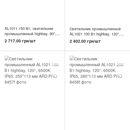
AL1011 150 Вт, светильник
Светильник промышленный
промышленный highbay, 90°,
AL1021 100 Вт highbay, 120°,
6500K, IP65, ф295*70 мм ARD
6500K, IP65, 227*103 мм ARD
2 717.00 грн/шт
2 402.00 грн/шт
PRO