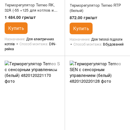
Терморегулятор Terneo RK,
Терморегулятор Terneo RTP
32A (-55 +125 для котлов и
(белый)
трубопроводов)
1 484.00 грн/шт
872.00 грн/шт
Купить
Купить
Назначение
Для електричних
Назначение
Для теплої підлоги
котлів
Способ монтажа
DIN-
Способ монтажа
Вбудований
рейка