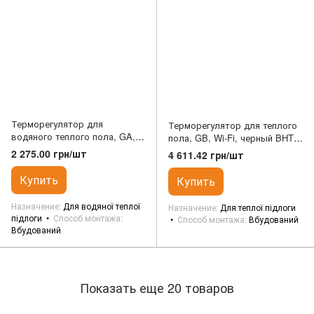
Терморегулятор для
Терморегулятор для теплого
водяного теплого пола, GA,
пола, GB, Wi-Fi, черный BHT-
Wi-Fi, черный MOES
7000GBLW
2 275.00 грн/шт
4 611.42 грн/шт
Купить
Купить
Назначение
Для водяної теплої
Назначение
Для теплої підлоги
підлоги
Способ монтажа
Способ монтажа
Вбудований
Вбудований
Показать еще 20 товаров