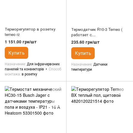
Терморегулятор в розетку
Термодатчик R10-3 Terneo (
terneo rz
работает с
терморегуляторами st, mex,
1 151.00 грн/шт
235.60 грн/шт
rpt, a, b, pro, xd, rk, sn, kt)
Купить
Купить
Назначение
Для інфрачервоних
Назначение
Датчики
панелей та конвекторів
Способ
температури
монтажа
в розетку