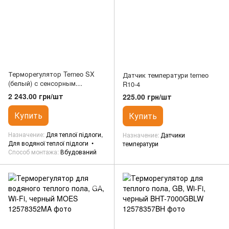
Терморегулятор Terneo SX
Датчик температури terneo
(белый) с сенсорным
R10-4
управлением та WI-FI
2 243.00 грн/шт
225.00 грн/шт
Купить
Купить
Назначение
Для теплої підлоги,
Назначение
Датчики
Для водяної теплої підлоги
температури
Способ монтажа
Вбудований