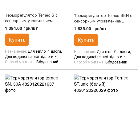
Терморегулятор Terneo S с
Терморегулятор Terneo SEN с
сенсорным управлением
сенсорным управлением
(белый)
(белый)
1 394.00 грн/шт
1 635.00 грн/шт
Купить
Купить
Назначение
Для теплої підлоги,
Назначение
Для теплої підлоги,
Для водяної теплої підлоги
Для водяної теплої підлоги
Способ монтажа
Вбудований
Способ монтажа
Вбудований