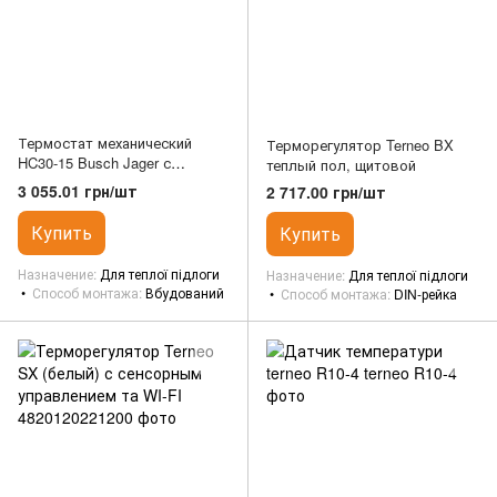
Термостат механический
Терморегулятор Terneo BX
HC30-15 Busch Jager с
теплый пол, щитовой
датчиками температуры пола
3 055.01 грн/шт
2 717.00 грн/шт
и воздуха - IP21 - 16 A
Heatcom
Купить
Купить
Назначение
Для теплої підлоги
Назначение
Для теплої підлоги
Способ монтажа
Вбудований
Способ монтажа
DIN-рейка