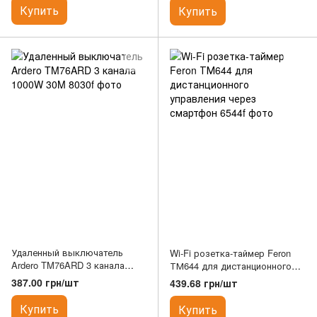
Купить
Купить
Удаленный выключатель
Wi-Fi розетка-таймер Feron
Ardero TM76ARD 3 канала
ТМ644 для дистанционного
1000W 30M
управления через смартфон
387.00 грн/шт
439.68 грн/шт
Купить
Купить