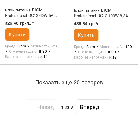
Блок питания BIOM
Блок питания BIOM
Professional DC12 60W 5А
Professional DC12 100W 8,3А
138х36х24 BIOM
141х50х25 BIOM
326.48 грн/шт
486.64 грн/шт
Купить
Купить
Бренд
Biom
Мощность, Вт
60
Бренд
Biom
Мощность, Вт
100
Степень защиты
IP20
Степень защиты
IP20
Рабочее напряжение
12
Рабочее напряжение
12
Показать еще 20 товаров
Назад
Вперед
1
из 8