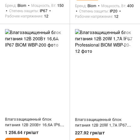
Бренд
Biom
Мощность, Вт
150
Бренд
Biom
Мощность, Вт
400
Степень защиты
IP67
Степень защиты
IP20
Рабочее напряжение
12
Рабочее напряжение
12
Влагозащищенный блок
Влагозащищенный блок
питания 12В 200Вт 16,6А IP67
питания 12В 20W 1,7А IP67
BIOM
Professional BIOM
1 256.64 грн/шт
227.92 грн/шт