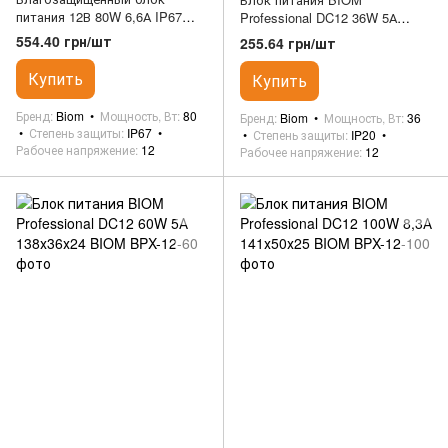
питания 12В 80W 6,6А IP67
Professional DC12 36W 5А
Professional BIOM
138х36х24 BIOM
554.40 грн/шт
255.64 грн/шт
Купить
Купить
Бренд
Biom
Мощность, Вт
80
Бренд
Biom
Мощность, Вт
36
Степень защиты
IP67
Степень защиты
IP20
Рабочее напряжение
12
Рабочее напряжение
12