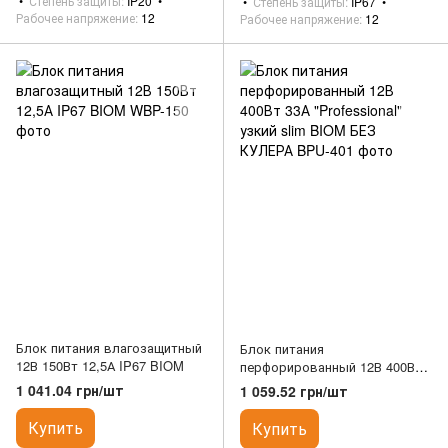
Степень защиты
IP20
Степень защиты
IP67
Рабочее напряжение
12
Рабочее напряжение
12
Блок питания влагозащитный
Блок питания
12В 150Вт 12,5А IP67 BIOM
перфорированный 12В 400Вт
33А "Professional" узкий slim
1 041.04 грн/шт
1 059.52 грн/шт
BIOM БЕЗ КУЛЕРА
Купить
Купить