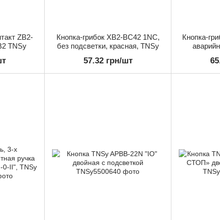
такт ZB2-
Кнопка-грибок XB2-BC42 1NC,
Кнопка-гр
B2 TNSy
без подсветки, красная, TNSy
аварийн
крут
шт
57.32 грн/шт
65