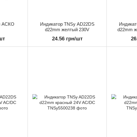
й АСКО
Индикатор TNSy AD22DS
Индикат
d22mm желтый 230V
d22mm ж
шт
24.56 грн/шт
26