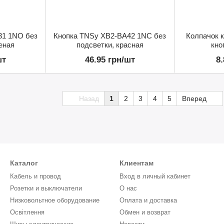
31 1NO без
Кнопка TNSy XB2-BA42 1NC без
Колпачок 
еная
подсветки, красная
кно
шт
46.95 грн/шт
8
Назад
1
2
3
4
5
Вперед
Каталог
Клиентам
Кабель и провод
Вход в личный кабинет
Розетки и выключатели
О нас
Низковольтное оборудование
Оплата и доставка
Освітлення
Обмен и возврат