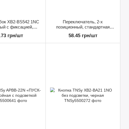
ибок XB2-BS542 1NC
Переключатель, 2-х
ый с фиксацией,
позиционный, стандартная
ящийся, TNSy
ручка, XB2-BD21 1NO "I-0",
.73 грн/шт
58.45 грн/шт
TNSy