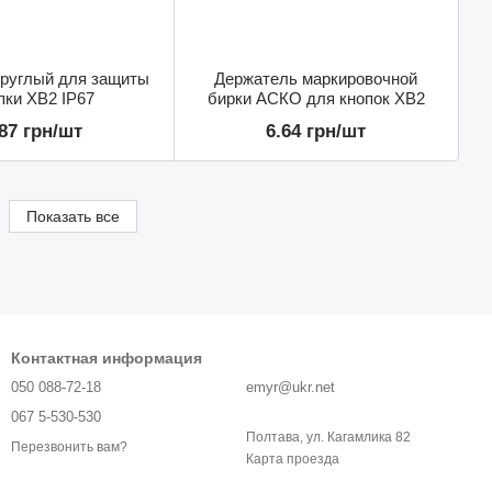
круглый для защиты
Держатель маркировочной
пки XB2 IP67
бирки АСКО для кнопок ХВ2
.87 грн/шт
6.64 грн/шт
Показать все
Контактная информация
050 088-72-18
emyr@ukr.net
067 5-530-530
Полтава, ул. Кагамлика 82
Перезвонить вам?
Карта проезда