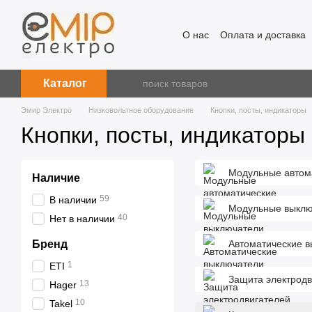
Перейти к основному контенту
О нас
Оплата и доставка
Каталог
Эмир Электро
Низковольтное оборудование
Кнопки, посты, индикаторы
Кнопки, посты, индикаторы
Модульные автом
Наличие
59
В наличии
Модульные выклю
40
Нет в наличии
Бренд
Автоматические 
1
ETI
Защита электрод
13
Hager
10
Takel