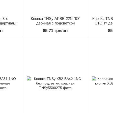
, 3-х
Кнопка TNSy APBB-22N "IO"
Кнопка TN
ндартная
двойная с подсветкой
СТОП» дво
+1NO "I-0-
шт
85.71 грн/шт
85