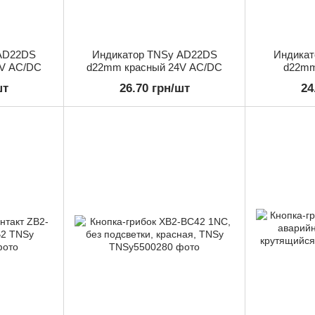
AD22DS
Индикатор TNSy AD22DS
Индикат
V AC/DC
d22mm красный 24V AC/DC
d22mm
шт
26.70 грн/шт
24