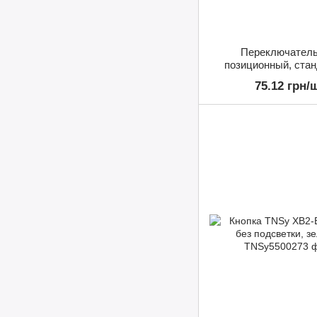
Переключатель
позиционный, ста
ручка XB2-BD33, 1NO
75.12 грн/
II", TNSy