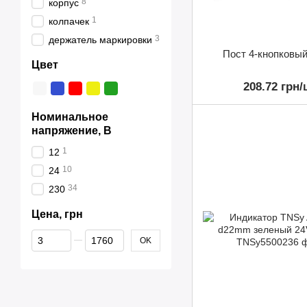
8
корпус
1
колпачек
3
держатель маркировки
Пост 4-кнопковы
Цвет
208.72 грн/
Номинальное
напряжение, В
1
12
10
24
34
230
Цена, грн
От Цена, грн
До Цена, грн
OK