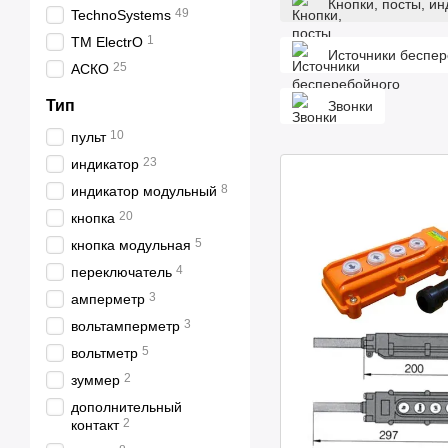
Кнопки, посты, и
49
TechnoSystems
1
TM ElectrO
Источники беспер
25
АСКО
Тип
Звонки
10
пульт
23
индикатор
8
индикатор модульный
20
кнопка
5
кнопка модульная
4
переключатель
3
амперметр
3
вольтамперметр
5
вольтметр
2
зуммер
дополнительный
2
контакт