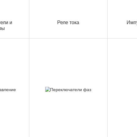
ели и
Реле тока
Имп
ры