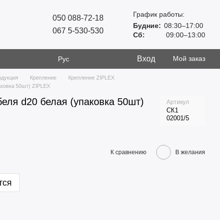
График работы:
050 088-72-18
Будние:
08:30–17:00
067 5-530-530
Сб:
09:00–13:00
Вход
Мой заказ
Рус
одукция
Крепление
Крепление ZIPLEX
аковка 50шт) ZIPLEX
беля d20 белая (упаковка 50шт)
Артикул
СК1
02001/5
К сравнению
В желания
тся