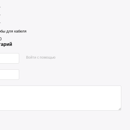
т
т
т
обы для кабеля
0
тарий
Войти с помощью