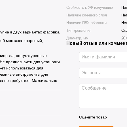
Стойкость к УФ-излучению
Не
Наличие клеевого слоя
Не
Наличие ПВХ оболочки
Не
Тип крепления
Ск
тупна в двух вариантах фасовки.
Диаметр, мм
20.
соб монтажа: открытый,
Новый отзыв или коммен
блицовка, оштукатуренные
 Не предназначен для установки
ет использоваться для
ованные инструменты для
жа не требуются. Максимально
Оцените товар