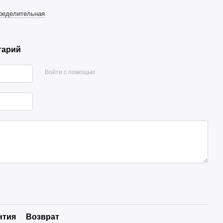
ределительная
тарий
Войти с помощью
нтия
Возврат