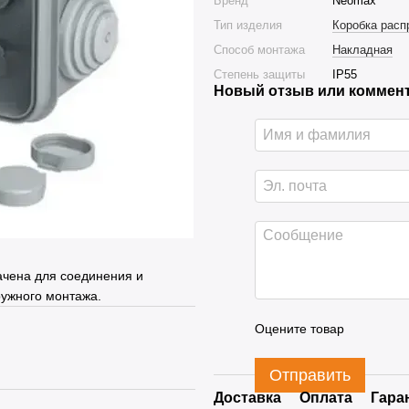
Бренд
Neomax
Тип изделия
Коробка расп
Способ монтажа
Накладная
Степень защиты
IP55
Новый отзыв или коммен
ачена для соединения и
ружного монтажа.
Оцените товар
Отправить
Доставка
Оплата
Гара