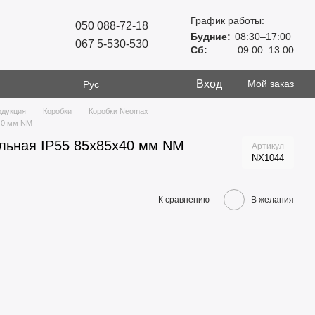
График работы:
050 088-72-18
Будние:
08:30–17:00
067 5-530-530
Сб:
09:00–13:00
Вход
Мой заказ
Рус
одукция
Коробки
Коробки Neomax
40 мм NM
льная IP55 85х85х40 мм NM
Артикул
NX1044
К сравнению
В желания