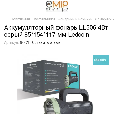
Освітлення
Светильники
Фонарики и ночники
Фонарики 
Аккумуляторный фонарь EL306 4Вт
серый 85*154*117 мм Ledcoin
Артикул:
8447f
Оставить отзыв