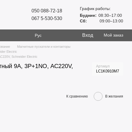
График работы:
050 088-72-18
Будние:
08:30–17:00
067 5-530-530
Сб:
09:00–13:00
Вход
Мой заказ
Рус
ование
Магнитные пускатели и контакторы
er Electric
220V, Schneider Electric
тный 9А, 3Р+1NO, AC220V,
Артикул
LC1K0910M7
К сравнению
В желания