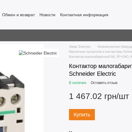
Обмен и возврат
Новости
Контактная информация
Эмир Электро
Низковольтное оборуд
Магнитные пускатели и контакторы Schneid
Контактор малогабаритный 9А, 3Р+1NO, AC
Контактор малогабари
Schneider Electric
В наличии
Оставить отзыв
1 467.02 грн/шт
Купить