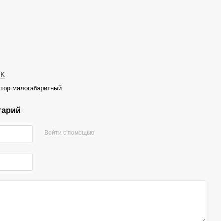
 K
ктор малогабаритный
тарий
Войти с помощью