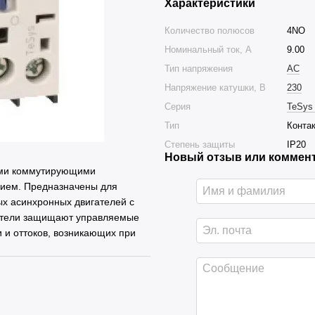
Характеристики
Количество полюсов
4NO
Номинальный ток, А
9.00
Тип напряжения
AC
Напряжение катушки, В
230
Серия
TeSys
Тип
Конта
Степень защиты
IP20
Новый отзыв или коммен
ыми коммутирующими
нием. Предназначены для
ых асинхронных двигателей с
катели защищают управляемые
 и оттоков, возникающих при