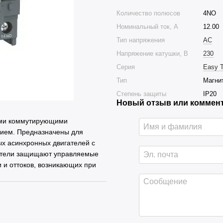
Количество полюсов
4NO
Номинальный ток, А
12.00
Тип напряжения
AC
Напряжение катушки, В
230
Серия
Easy 
Тип
Магни
Степень защиты
IP20
Новый отзыв или коммен
ыми коммутирующими
нием. Предназначены для
ых асинхронных двигателей с
катели защищают управляемые
 и оттоков, возникающих при