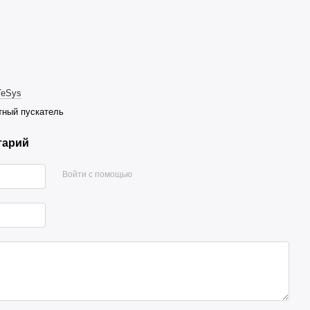
TeSys
тный пускатель
тарий
Войти с помощью