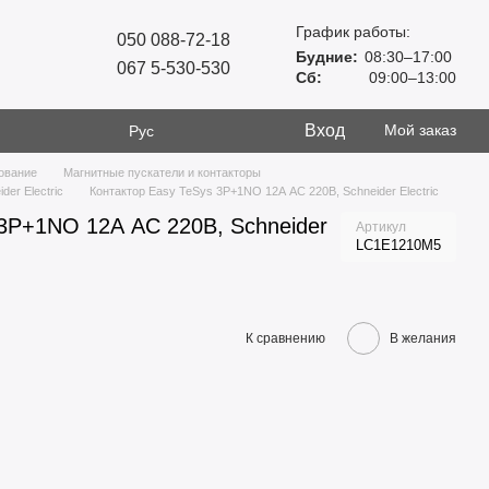
График работы:
050 088-72-18
Будние:
08:30–17:00
067 5-530-530
Сб:
09:00–13:00
Вход
Мой заказ
Рус
ование
Магнитные пускатели и контакторы
er Electric
Контактор Easy TeSys 3Р+1NO 12А АС 220В, Schneider Electric
 3Р+1NO 12А АС 220В, Schneider
Артикул
LC1E1210M5
К сравнению
В желания