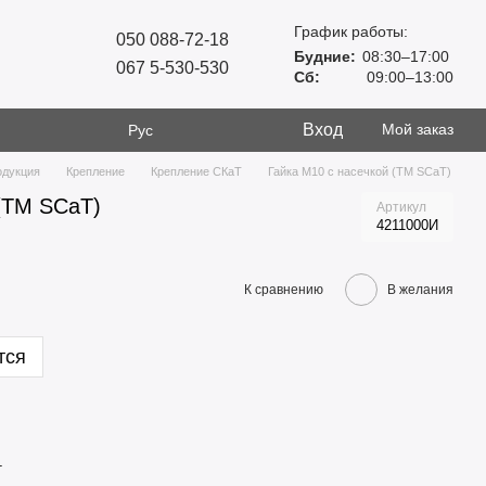
График работы:
050 088-72-18
Будние:
08:30–17:00
067 5-530-530
Сб:
09:00–13:00
Вход
Мой заказ
Рус
одукция
Крепление
Крепление СКаТ
Гайка М10 с насечкой (ТМ SCaT)
 (ТМ SCaT)
Артикул
4211000И
К сравнению
В желания
тся
т