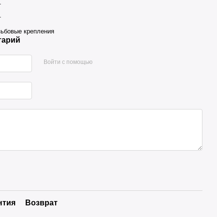
т
т
зьбовые крепления
тарий
Войти с помощью
нтия
Возврат