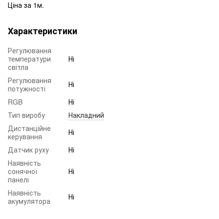
Ціна за 1м.
Характеристики
Регулювання
температури
Ні
світла
Регулювання
Ні
потужності
RGB
Ні
Тип виробу
Накладний
Дистанційне
Ні
керування
Датчик руху
Ні
Наявність
сонячної
Ні
панелі
Наявність
Ні
акумулятора