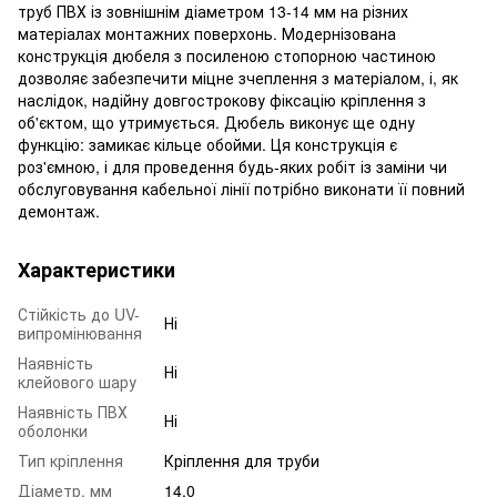
труб ПВХ із зовнішнім діаметром 13-14 мм на різних
матеріалах монтажних поверхонь. Модернізована
конструкція дюбеля з посиленою стопорною частиною
дозволяє забезпечити міцне зчеплення з матеріалом, і, як
наслідок, надійну довгострокову фіксацію кріплення з
об'єктом, що утримується. Дюбель виконує ще одну
функцію: замикає кільце обойми. Ця конструкція є
роз'ємною, і для проведення будь-яких робіт із заміни чи
обслуговування кабельної лінії потрібно виконати її повний
демонтаж.
Характеристики
Стійкість до UV-
Ні
випромінювання
Наявність
Ні
клейового шару
Наявність ПВХ
Ні
оболонки
Тип кріплення
Кріплення для труби
Діаметр, мм
14.0