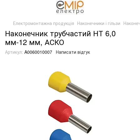
Електромонтажна продукція
Наконечники і гільзи
Наконеч
Наконечник трубчастий НТ 6,0
мм-12 мм, АСКО
Артикул:
A0060010007
Написати відгук