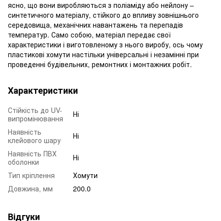
ясно, що вони виробляються з поліаміду або нейлону –
синтетичного матеріалу, стійкого до впливу зовнішнього
середовища, механічних навантажень та перепадів
температур. Само собою, матеріал передає свої
характеристики і виготовленому з нього виробу, ось чому
пластикові хомути настільки універсальні і незамінні при
проведенні будівельних, ремонтних і монтажних робіт.
Характеристики
Стійкість до UV-
Ні
випромінювання
Наявність
Ні
клейового шару
Наявність ПВХ
Ні
оболонки
Тип кріплення
Хомути
Довжина, мм
200.0
Відгуки