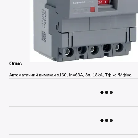
Опис
Автоматичний вимикач x160, In=63А, 3п, 18kA, Тфікс./Мфікс.