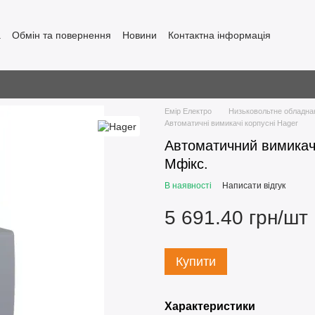
а
Обмін та повернення
Новини
Контактна інформація
Емір Електро
Низьковольтне обладна
Автоматичні вимикачі корпусні Hager
Автоматичний вимикач 
Мфікс.
В наявності
Написати відгук
5 691.40 грн/шт
Купити
Характеристики