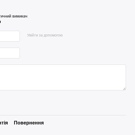
ичний вимикач
р
Увійти за допомогою
нтія
Повернення