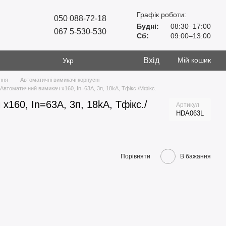
Графік роботи:
050 088-72-18
Будні:
08:30–17:00
067 5-530-530
Сб:
09:00–13:00
Вхід
Мій кошик
Укр
ння
Автоматичні вимикачі корпусні
Автоматичний вимикач x160, In=63А, 3п, 18kA, Тфікс./Мфікс.
x160, In=63А, 3п, 18kA, Тфікс./
Артикул
HDA063L
Порівняти
В бажання