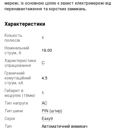
мережі, їх основною ціллю є захист електромережі від
перенавантаження та коротких замикань.
Характеристики
Кількість
1
полюсів
Номінальний
16.00
струм, А
Характеристика
C
спрацювання
Граничний
комутаційний
4.5
струм, кА
Габарит в
1
модулях (18мм)
Тип напруги
AC
Тип шини
PIN (штир)
Серія
Easy9
Тип
Автоматичний вимикач