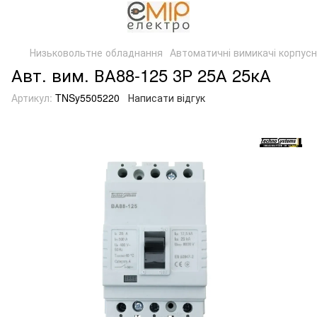
Низьковольтне обладнання
Автоматичні вимикачі корпусн
Авт. вим. ВА88-125 3Р 25А 25кА
Артикул:
TNSy5505220
Написати відгук